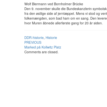
Wolf Biermann ved Bornholmer Brücke
Den 9. november skulle die Bundeskanzlerin symbol
fra den østlige side af jerntæppet. Mens vi stod og ven
folkemængden, som bad ham om en sang. Den leverede ha
hvor Muren åbnede allerførste gang for 20 år siden.
DDR-historie
,
Historie
Post
PREVIOUS
Marked på Kollwitz Platz
navigation
Comments are closed.