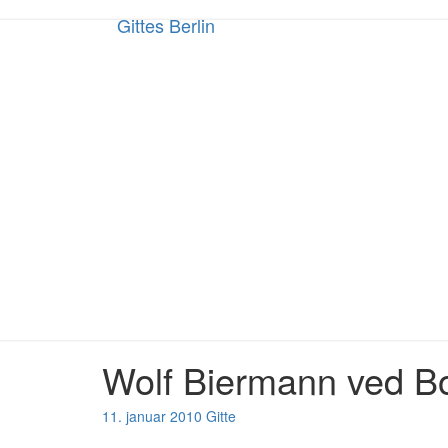
Gittes Berlin
Gittes Berlin
Strøtanker, anbefalinger og andet 
Wolf Biermann ved B
Wolf
Biermann
ved
11. januar 2010
Gitte
Bornholmerstrasse