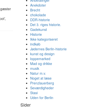
Anbefalinger
Anekdoter
 gæster
Brecht
chokolade
ot’,
DDR-historie
Det 3. riges historie.
Gadekunst
Historie
Ikke kategoriseret
indkøb
Jødernes Berlin-historie
kunst og design
loppemarked
Mad og drikke
musik
Natur m.v.
Noget at læse
Prenzlauerberg
Seværdigheder
Stasi
Uden for Berlin
Sider