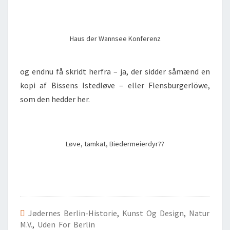
Haus der Wannsee Konferenz
og endnu få skridt herfra – ja, der sidder såmænd en
kopi af Bissens Istedløve – eller Flensburgerlöwe,
som den hedder her.
Løve, tamkat, Biedermeierdyr??
Jødernes Berlin-Historie
,
Kunst Og Design
,
Natur
M.v.
,
Uden For Berlin